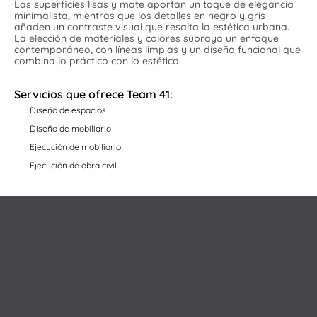
Las superficies lisas y mate aportan un toque de elegancia 
minimalista, mientras que los detalles en negro y gris 
About
añaden un contraste visual que resalta la estética urbana. 
La elección de materiales y colores subraya un enfoque 
contemporáneo, con líneas limpias y un diseño funcional que 
combina lo práctico con lo estético.
Inicio
|
Nosotros
|
Contáctanos
|
Banco de ofertas
Servicios que ofrece Team 41:
Diseño de espacios
Diseño de mobiliario
Ejecución de mobiliario
Ejecución de obra civil