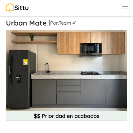
Sittu
Urban Mate
|
Por:
Team 41
Inicio
Nosotros
Contáctanos
Banco de ofertas
Soy diseñador
RESOURCES
Blog
Careers
$$ Prioridad en acabados
Docs