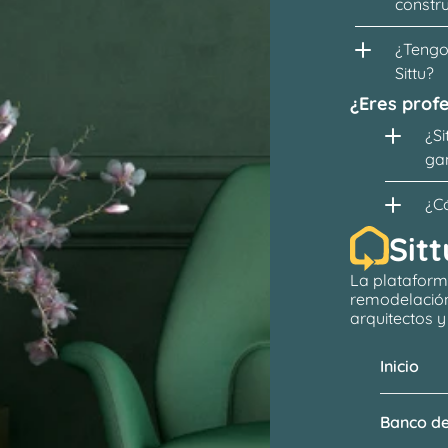
constr
¿Tengo 
Sittu?
¿Eres profe
¿Si
ga
¿C
Sitt
La plataform
remodelació
arquitectos
 
Inicio
Banco de