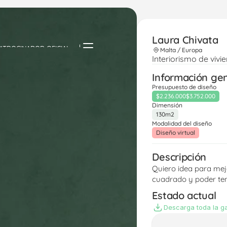
Laura Chivata
ATROCINADOR OFICIAL
Malta / Europa
Interiorismo de vivi
Información ge
Presupuesto de diseño
$2.236.000
$3.752.000
Dimensión
130m2
Modalidad del diseño
Diseño virtual
Descripción
Quiero idea para mejo
cuadrado y poder ten
Estado actual
Descarga toda la ga