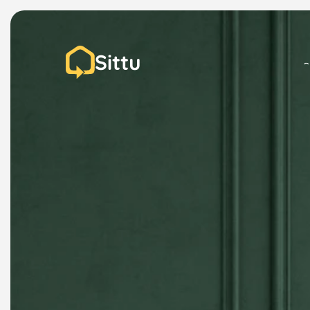
Sittu
P