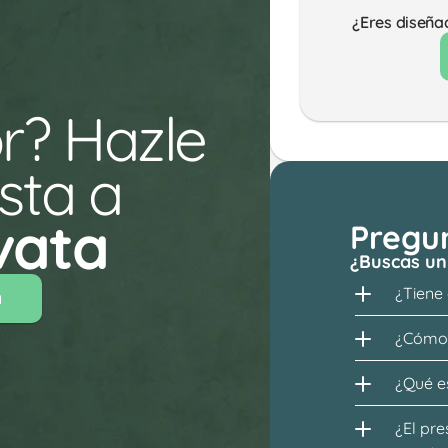
¿Eres diseña
r? Hazle 
ta a 
vata
Pregu
¿Buscas un
¿Tiene
a
¿Cómo 
¿Qué es
¿El pre