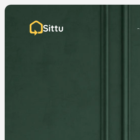
Sittu
P