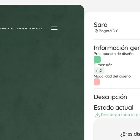
Sara 
ATROCINADOR OFICIAL
Bogotá D.C
Información ge
Presupuesto de diseño
Dimensión
m2
Modalidad del diseño
Descripción
Estado actual
Descarga toda la ga
¿Eres di