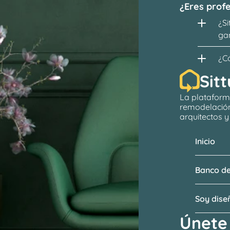
¿Eres profe
¿Si
ga
¿C
Sitt
La plataform
remodelació
arquitectos
 
Inicio
Banco de
Soy dis
Únete 