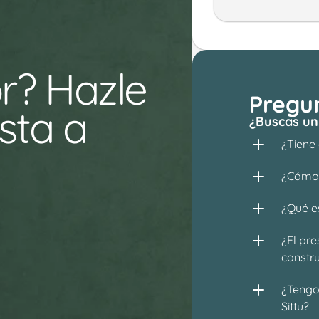
r? Hazle 
Pregu
ta a 
¿Buscas un
¿Tiene
¿Cómo 
¿Qué es
¿El pre
constr
¿Tengo 
Sittu?