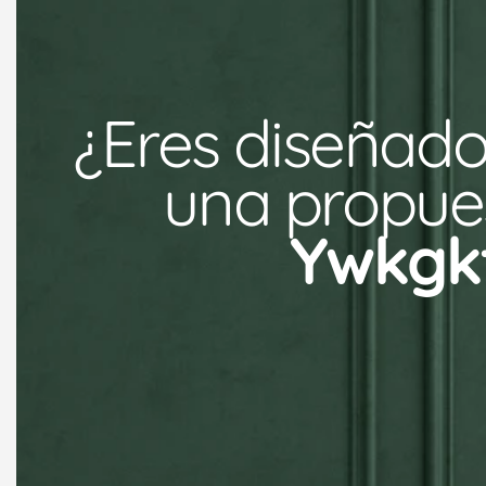
¿Eres diseñado
una propues
Ywkgk