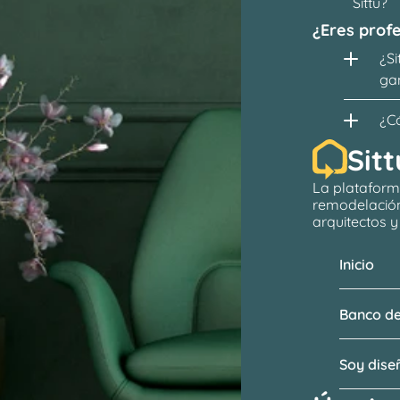
Sittu?
¿Eres profe
¿Si
ga
¿C
Sitt
La plataform
remodelació
arquitectos
 
Inicio
Banco de
Soy dis