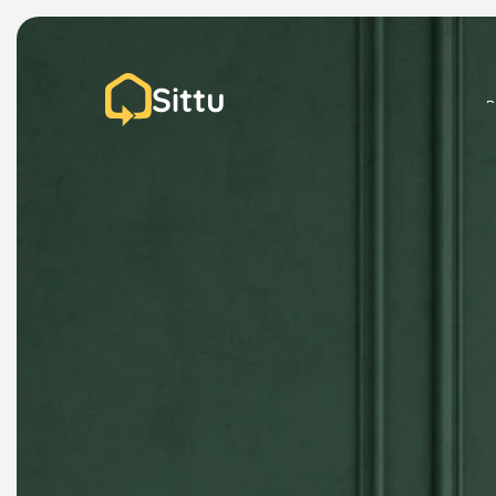
Sittu
P