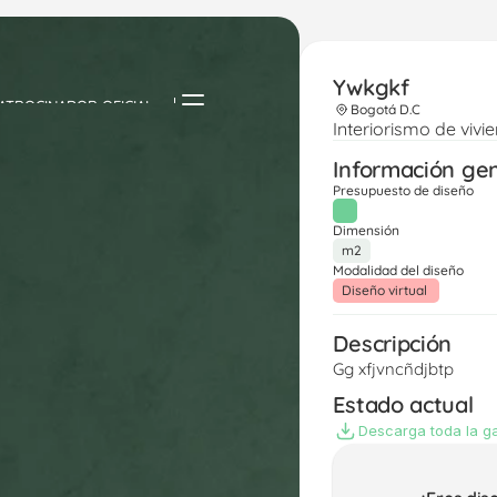
Ywkgkf
ATROCINADOR OFICIAL
Bogotá D.C
Interiorismo de vivi
Información ge
Presupuesto de diseño
Dimensión
m2
Modalidad del diseño
Diseño virtual 
Descripción
Gg xfjvncñdjbtp 
Estado actual
Descarga toda la ga