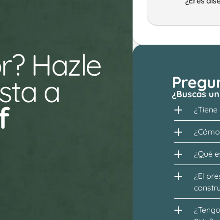
¿Eres dis
r? Hazle 
Pregu
ta a 
¿Buscas un
f
¿Tiene
¿Cómo 
¿Qué es
¿El pre
constr
¿Tengo 