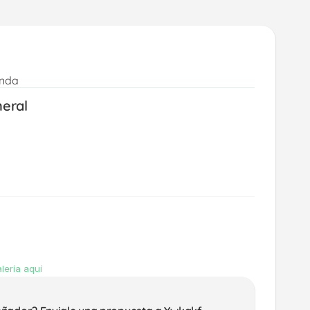
enda
neral
lería aquí