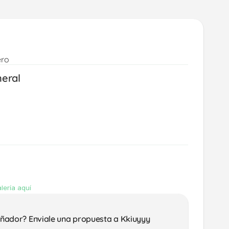
ero
neral
lería aquí
eñador? Enviale una propuesta a Kkiuyyy