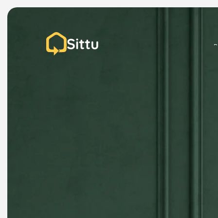
Sittu
P