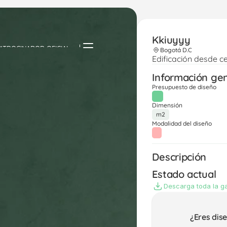
Kkiuyyy
ATROCINADOR OFICIAL
Bogotá D.C
Edificación desde c
Información ge
Presupuesto de diseño
Dimensión
m2
Modalidad del diseño
Descripción
Estado actual
Descarga toda la ga
¿Eres dis