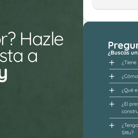
r? Hazle 
Pregu
ta a 
¿Buscas un
¿Tiene
y
¿Cómo 
¿Qué es
¿El pre
constr
¿Tengo 
Sittu?