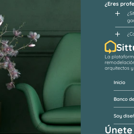
¿Eres profe
¿Si
ga
¿C
Sitt
La plataform
remodelació
arquitectos
 
Inicio
Banco de
Soy dis
Únete 