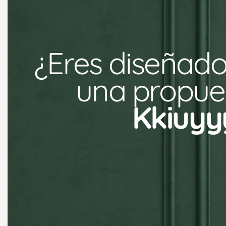
¿Eres diseñado
una propues
Kkiuyy