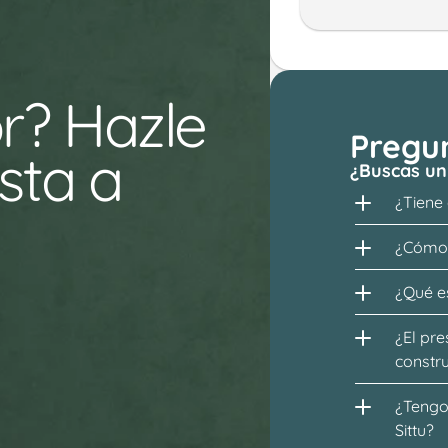
r? Hazle 
Pregu
ta a 
¿Buscas un
¿Tiene
¿Cómo 
¿Qué es
¿El pre
constr
¿Tengo 
Sittu?