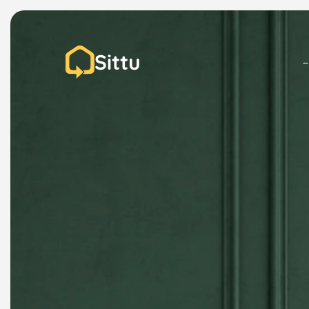
Sittu
P