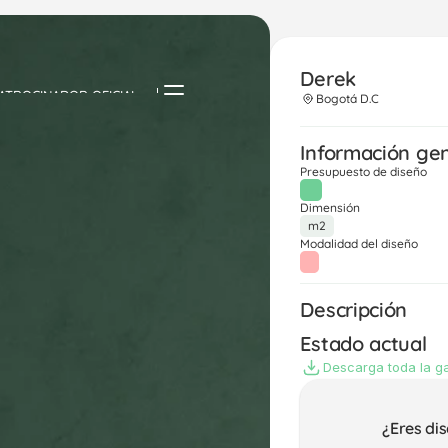
Derek
ATROCINADOR OFICIAL
Bogotá D.C
Información ge
Presupuesto de diseño
Dimensión
m2
Modalidad del diseño
Descripción
Estado actual
Descarga toda la ga
¿Eres di