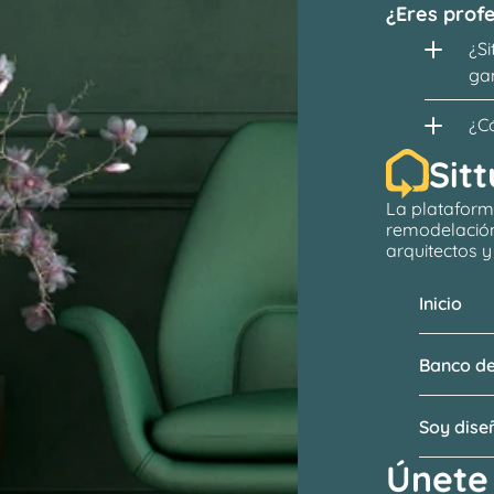
¿Eres profe
¿Si
ga
¿C
Sitt
La plataform
remodelació
arquitectos
 
Inicio
Banco de
Soy dis
Únete 