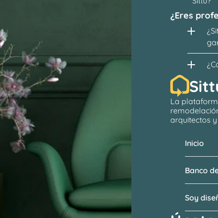
Sittu?
¿Eres profe
¿Si
ga
¿C
Sitt
La plataform
remodelació
arquitectos
 
Inicio
Banco de
Soy dis