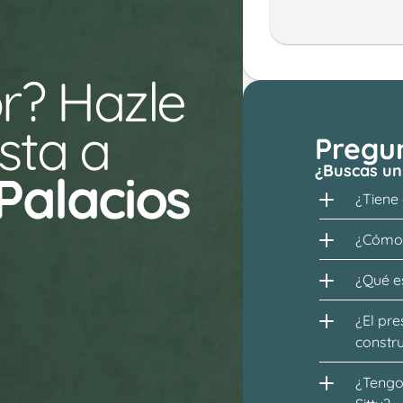
r? Hazle 
ta a 
Pregu
¿Buscas un
alacios 
¿Tiene
 
¿Cómo 
¿Qué es
¿El pre
constr
¿Tengo 