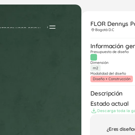
FLOR Dennys Pa
ATROCINADOR OFICIAL
Bogotá D.C
Información ge
Presupuesto de diseño
Dimensión
m2
Modalidad del diseño
Diseño + Construcción
Descripción
Estado actual
Descarga toda la ga
¿Eres diseña