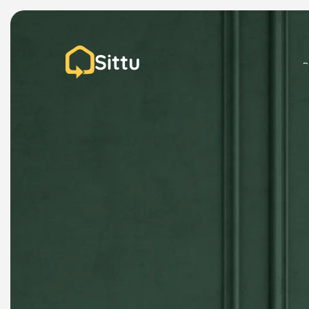
Sittu
P