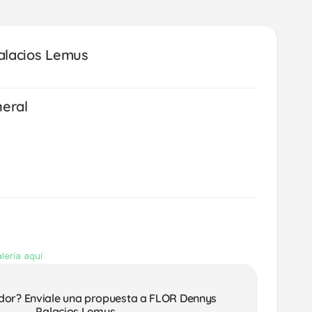
lacios Lemus 
neral
lería aquí
dor? Enviale una propuesta a FLOR Dennys 
Palacios Lemus 