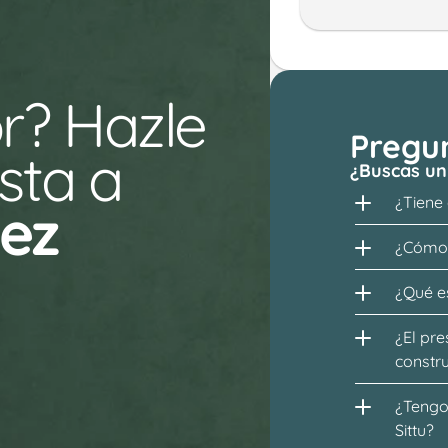
r? Hazle 
Pregu
ta a 
¿Buscas un
¿Tiene
ez
¿Cómo 
¿Qué es
¿El pre
constr
¿Tengo 
Sittu?