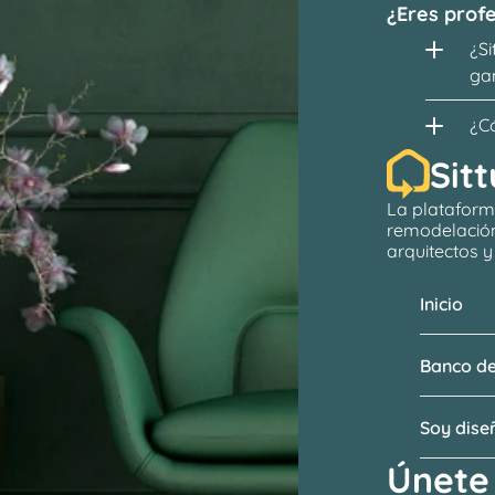
¿Eres profe
¿Si
ga
¿C
Sitt
La plataform
remodelació
arquitectos
 
Inicio
Banco de
Soy dis
Únete 