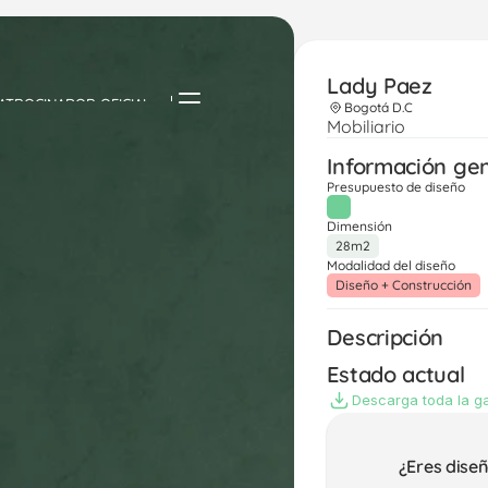
Lady Paez
ATROCINADOR OFICIAL
Bogotá D.C
Mobiliario
Información ge
Presupuesto de diseño
Dimensión
28m2
Modalidad del diseño
Diseño + Construcción
Descripción
Estado actual
Descarga toda la ga
¿Eres dise