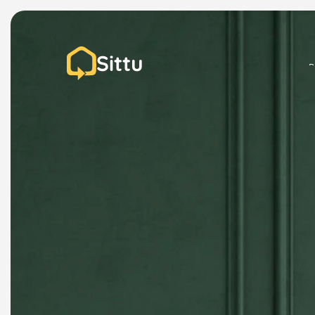
Sittu
P