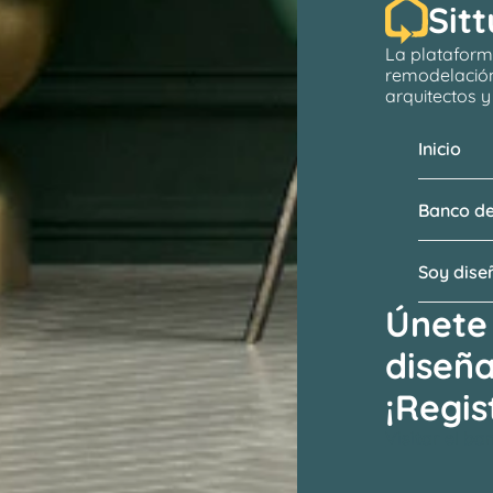
Sitt
La plataform
remodelació
arquitectos
 
Inicio
Banco de
Soy dis
Únete 
diseñ
¡Regis
Visitar el b