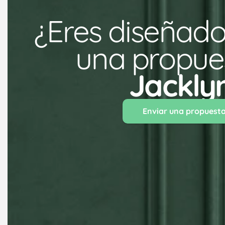
¿Eres diseñado
una propues
Jackly
Enviar una propuest