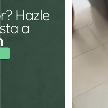
r? Hazle 
ta a 
n 
a