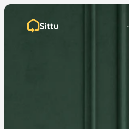
Sittu
P