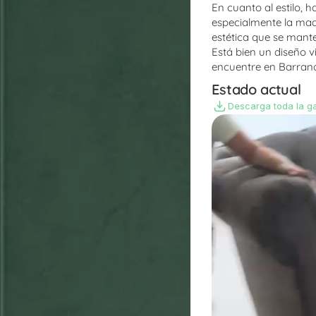
En cuanto al estilo, h
especialmente la made
estética que se mant
Está bien un diseño v
encuentre en Barranq
Estado actual
Descarga toda la ga