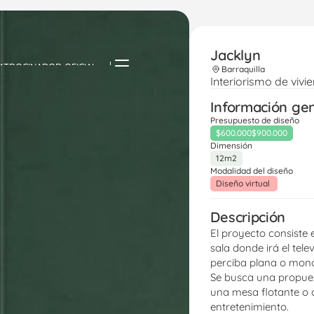
Jacklyn 
ATROCINADOR OFICIAL
Barraquilla
Interiorismo de vivi
Información ge
Presupuesto de diseño
$600.000
$900.000
Dimensión
12m2
Modalidad del diseño
Diseño virtual 
Descripción
El proyecto consiste 
sala donde irá el tele
perciba plana o monó
Se busca una propues
una mesa flotante o al
entretenimiento.