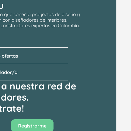
u
a que conecta proyectos de 
diseño y 
n
 con 
diseñadores de interiores, 
y constructores expertos en Colombia.
 ofertas
eñador/a
a nuestra red de 
adores.
trate!
anco de ofertas →
Registrarme