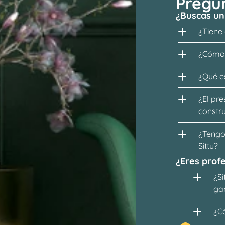
Pregu
¿Buscas un
¿Tiene
¿Cómo 
¿Qué es
¿El pre
constr
¿Tengo 
Sittu?
¿Eres profe
¿Si
ga
¿C