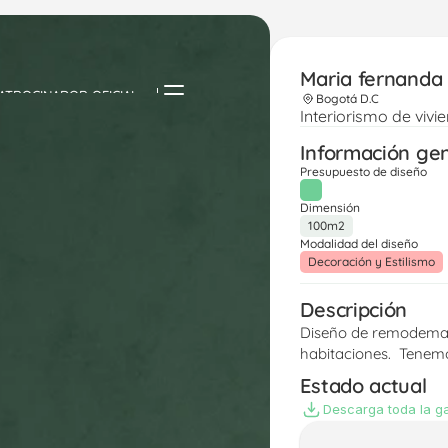
Maria fernanda 
ATROCINADOR OFICIAL
Bogotá D.C
Interiorismo de vivi
Información ge
Presupuesto de diseño
Dimensión
100m2
Modalidad del diseño
Decoración y Estilismo
Descripción
Diseño de remodemaci
habitaciones.  Tenemo
Estado actual
Descarga toda la ga