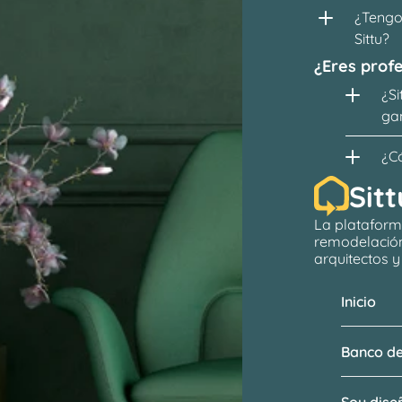
¿Tengo 
Sittu?
¿Eres profe
¿Si
ga
¿C
Sitt
La plataform
remodelació
arquitectos
 
Inicio
Banco de
Soy dis