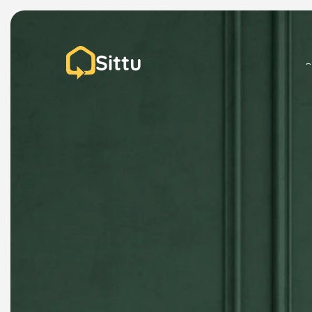
Sittu
P