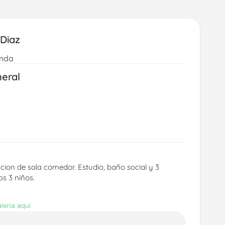
Diaz 
enda
neral
on de sala comedor. Estudio, baño social y 3 
s 3 niños.
lería aquí