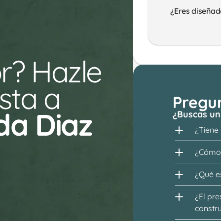
¿Eres diseñad
r? Hazle 
ta a 
Pregu
da Diaz 
¿Buscas un
¿Tiene
¿Cómo 
¿Qué es
¿El pre
constr