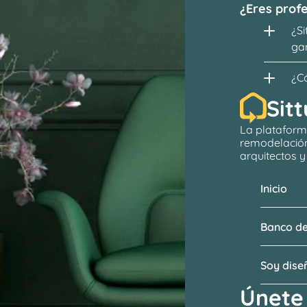
¿Eres profe
¿Si
ga
¿C
Sitt
La plataform
remodelació
arquitectos
 
Inicio
Banco de
Soy dis
Únete 