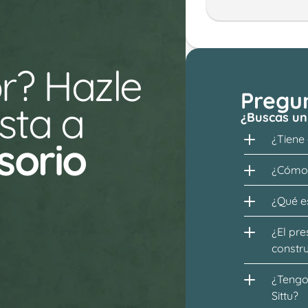
r? Hazle 
Pregu
ta a 
¿Buscas un
¿Tiene
sorio
¿Cómo 
¿Qué es
¿El pre
constr
¿Tengo 
Sittu?