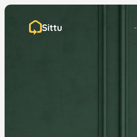
Sittu
P