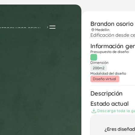
Brandon osorio
ATROCINADOR OFICIAL
Medellin
Edificación desde c
Información ge
Presupuesto de diseño
Dimensión
200m2
Modalidad del diseño
Diseño virtual 
Descripción
Estado actual
Descarga toda la ga
¿Eres diseñad