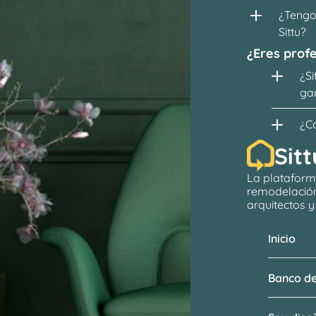
¿Tengo 
Sittu?
¿Eres profe
¿Si
ga
¿C
Sitt
La plataform
remodelació
arquitectos
 
Inicio
Banco de