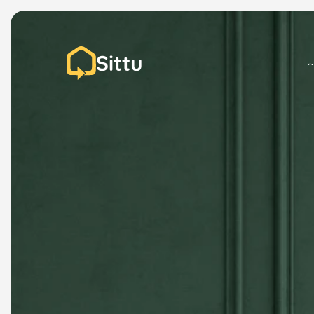
Sittu
P