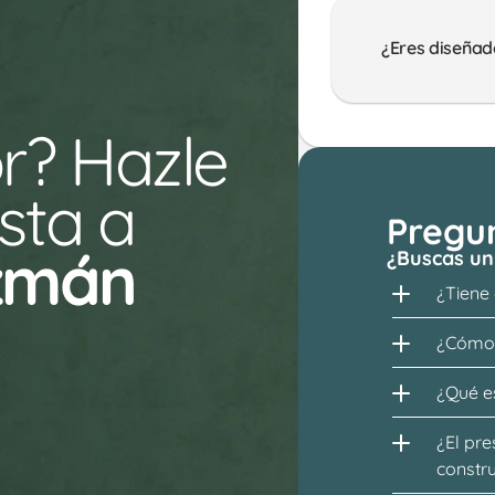
¿Eres diseñad
r? Hazle 
ta a 
Pregu
zmán 
¿Buscas un
¿Tiene
¿Cómo 
¿Qué es
¿El pre
constr