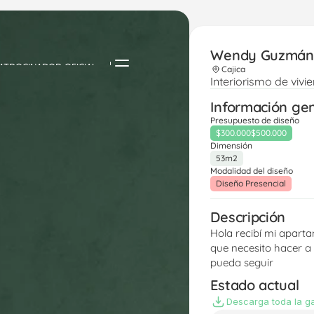
Wendy Guzmán
ATROCINADOR OFICIAL
Cajica
Interiorismo de vivi
Información ge
Presupuesto de diseño
$300.000
$500.000
Dimensión
53m2
Modalidad del diseño
Diseño Presencial
Descripción
Hola recibí mi aparta
que necesito hacer a 
pueda seguir 
Estado actual
Descarga toda la ga