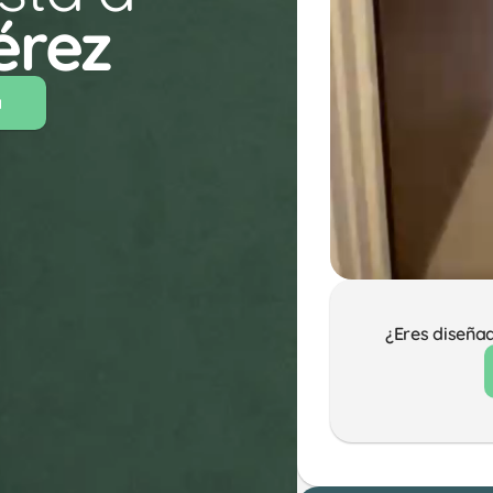
érez 
a
¿Eres diseña