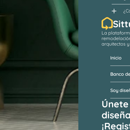
¿C
Sitt
La plataform
remodelació
arquitectos
 
Inicio
Banco de
Soy dis
Únete 
diseñ
¡Regis