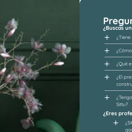
Pregu
¿Buscas un
¿Tiene
¿Cómo 
¿Qué es
¿El pre
constr
¿Tengo 
Sittu?
¿Eres profe
¿Si
ga