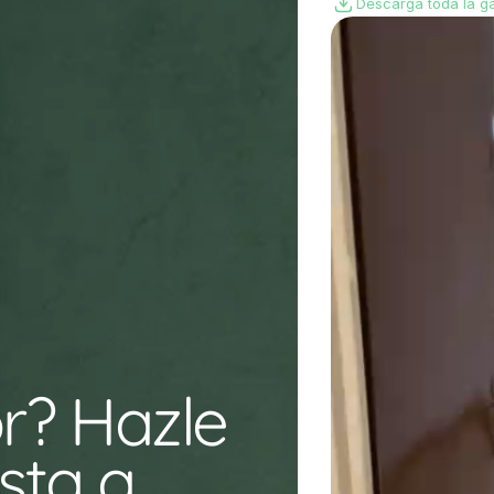
Descarga toda la ga
r? Hazle 
ta a 