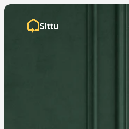
Sittu
P