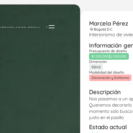
Marcela Pérez 
ATROCINADOR OFICIAL
Bogotá D.C
Interiorismo de vivi
Información ge
Presupuesto de diseño
$1.000.000
$2.000.000
Dimensión
50m2
Modalidad del diseño
Decoración y Estilismo
Descripción
Nos pasamos a un ap
Queremos decorarlo m
momento solo busco l
justo en el pasillo
Estado actual