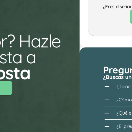
¿Eres diseña
r? Hazle 
ta a 
osta 
Pregu
¿Buscas un
¿Tiene
a
¿Cómo 
¿Qué es
¿El pre