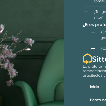
constr
¿Tengo 
Sittu?
¿Eres profe
¿Si
ga
¿C
Sitt
La plataform
remodelació
arquitectos
 
Inicio
Banco de