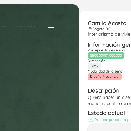
Camila Acosta 
ATROCINADOR OFICIAL
Bogotá D.C
Interiorismo de vivi
Información ge
Presupuesto de diseño
$500.000
$1.000.000
Dimensión
17m2
Modalidad del diseño
Diseño Presencial
Descripción
Quiero hacer un dise
muebles, centro de m
Estado actual
Descarga toda la ga