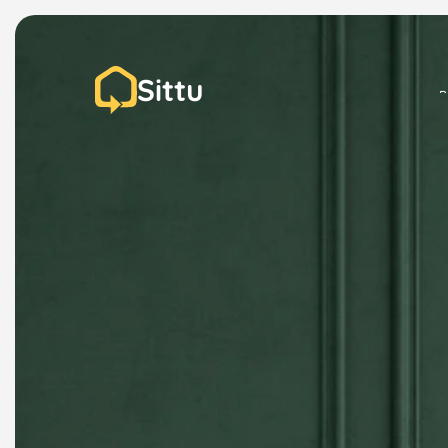
Sittu
P