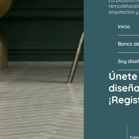
remodelació
arquitectos
 
Inicio
Banco de
Soy dis
Únete 
diseñ
¡Regis
Visitar el b
Polít