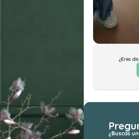
¿Eres di
Pregu
¿Buscas un