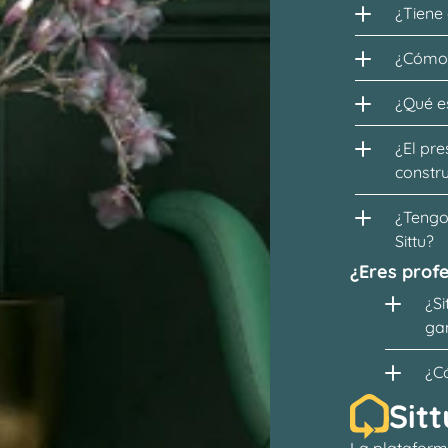
¿Tiene
¿Cómo 
¿Qué es
¿El pre
constr
¿Tengo 
Sittu?
¿Eres profe
¿Si
ga
¿C
Sitt
La plataform