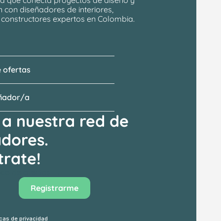
n
 con 
diseñadores de interiores, 
y constructores expertos en Colombia.
 ofertas
eñador/a
a nuestra red de 
adores.
trate!
anco de ofertas →
Registrarme
icas de privacidad