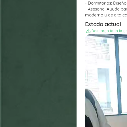
- Dormitorios: Diseño
- Asesoría: Ayuda par
moderno y de alta ca
Estado actual
Descarga toda la ga