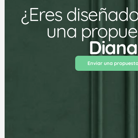
¿Eres diseñado
una propues
Diana
Enviar una propuest