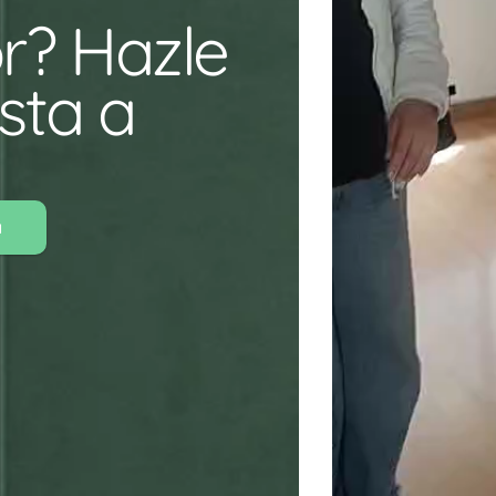
r? Hazle 
ta a 
a