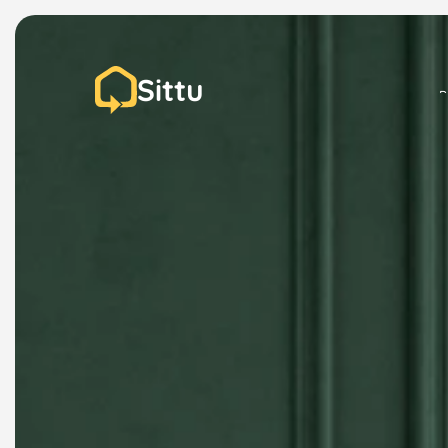
Sittu
P