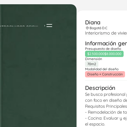
Diana
ATROCINADOR OFICIAL
Bogotá D.C
Interiorismo de vivi
Información ge
Presupuesto de diseño
$2.500.000
$8.000.000
Dimensión
70m2
Modalidad del diseño
Diseño + Construcción
Descripción
Se busca profesional
con foco en diseño de
Requisitos Principales
- Remodelación de tod
- Cocina: Evaluar y ej
el espacio.