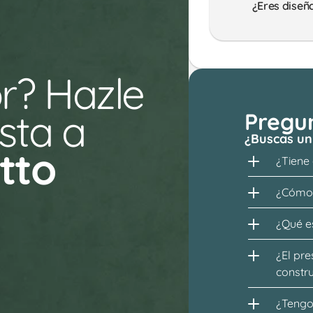
¿Eres diseñ
r? Hazle 
ta a 
Pregu
¿Buscas un
tto
¿Tiene
¿Cómo 
¿Qué es
¿El pre
constr
¿Tengo 