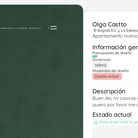
Olga Castto
ATROCINADOR OFICIAL
Bogotá D.C y La Saban
Apartamento nuevo 
Información ge
Presupuesto de diseño
Dimensión
160m2
Modalidad del diseño
Diseño virtual 
Descripción
Buen día, mi casa es c
quiero por favor me 
Estado actual
Descarga toda la ga