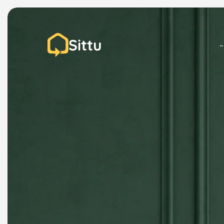
Sittu
P