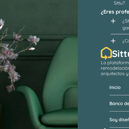
Sittu?
¿Eres profe
¿Si
ga
¿C
Sitt
La plataform
remodelació
arquitectos
 
Inicio
Banco de
Soy dis