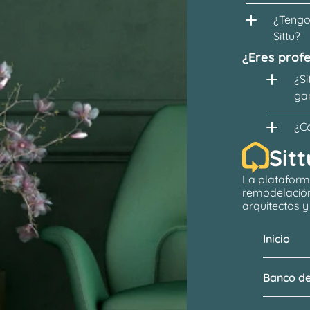
¿Tengo 
Sittu?
¿Eres profe
¿Si
ga
¿C
Sitt
La plataform
remodelació
arquitectos
 
Inicio
Banco de