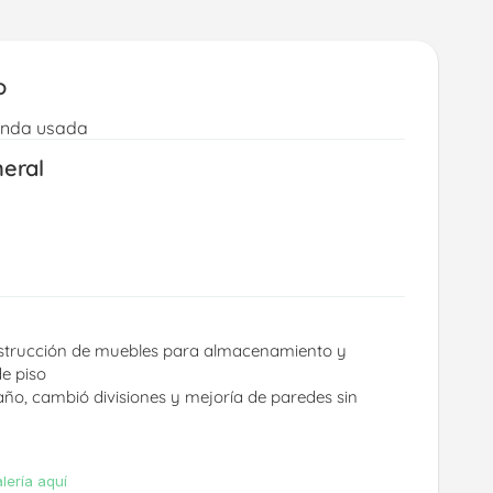
o
enda usada
neral
strucción de muebles para almacenamiento y 
e piso
ño, cambió divisiones y mejoría de paredes sin 
lería aquí