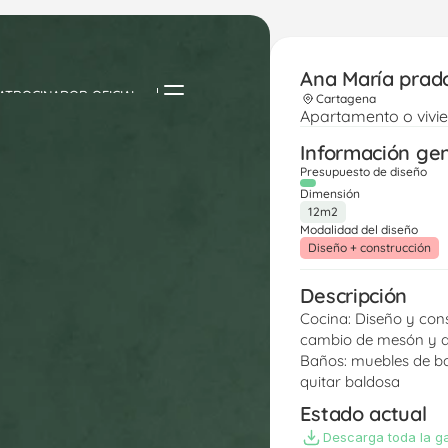
Ana María prad
ATROCINADOR OFICIAL
Cartagena
Apartamento o vivi
Información ge
Presupuesto de diseño
Dimensión
12m2
Modalidad del diseño
Diseño + construcción
Descripción
Cocina: Diseño y con
cambio de mesón y d
Baños: muebles de ba
quitar baldosa 
Estado actual
Descarga toda la ga