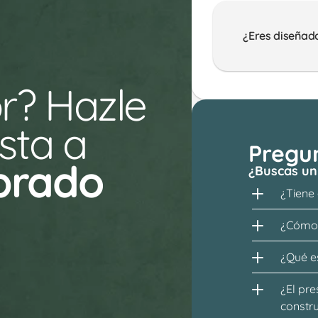
¿Eres diseñad
r? Hazle 
ta a 
Pregu
prado
¿Buscas un
¿Tiene
¿Cómo 
¿Qué es
¿El pre
constr