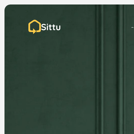
Sittu
P