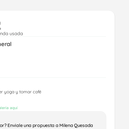
a
a
enda usada
neral
r yoga y tomar café 
lería aquí
or? Enviale una propuesta a Milena Quesada