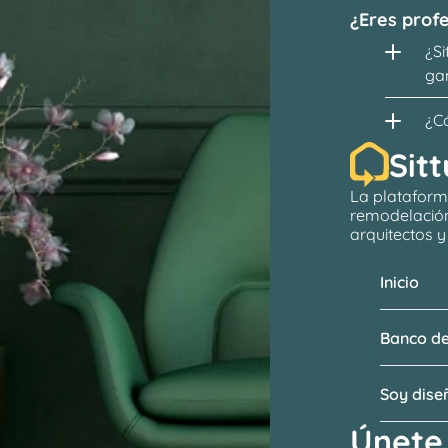
¿Eres profe
¿Si
ga
¿C
Sitt
La plataform
remodelació
arquitectos
 
Inicio
Banco de
Soy dis
Únete 