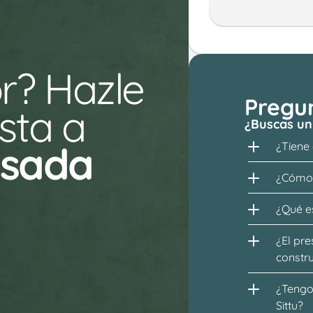
r? Hazle 
Pregu
ta a 
¿Buscas un
esada
¿Tiene
¿Cómo 
¿Qué es
¿El pre
constr
¿Tengo 
Sittu?