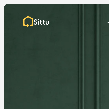
Sittu
P