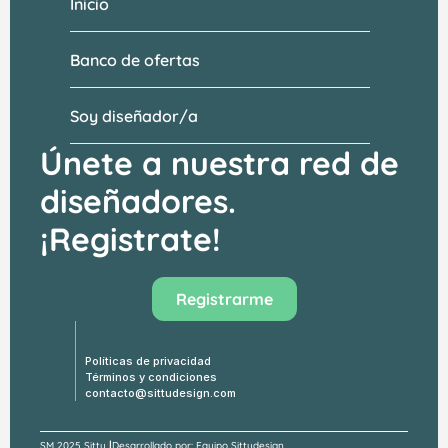
Inicio
Banco de ofertas
Soy diseñador/a
Únete a nuestra red de 
diseñadores.
¡Registrate!
Visitar el banco de ofertas →
Registrarme
Políticas de privacidad
Términos y condiciones
contacto@sittudesign.com
|
SM 
2025 Sittu 
Desarrollado por: Equipo Sittudesign