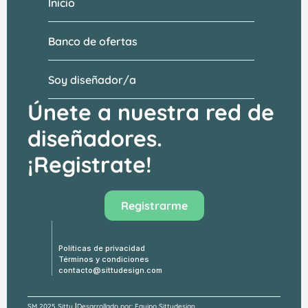
Inicio
Banco de ofertas
Soy diseñador/a
Únete a nuestra red de 
diseñadores.
¡Registrate!
Visitar el banco de ofertas →
Registrarme
Políticas de privacidad
Términos y condiciones
contacto@sittudesign.com
|
SM 
2025 Sittu 
Desarrollado por: Equipo Sittudesign