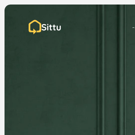
Sittu
P