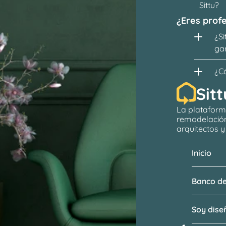
Sittu?
¿Eres profe
¿Si
ga
¿C
Sitt
La plataform
remodelació
arquitectos
 
Inicio
Banco de
Soy dis