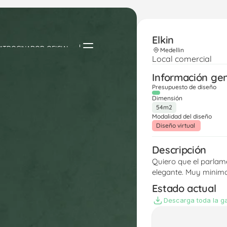
Elkin
ATROCINADOR OFICIAL
Medellin
Local comercial
Información ge
Presupuesto de diseño
Dimensión
54m2
Modalidad del diseño
Diseño virtual 
Descripción
Quiero que el parlame
elegante. Muy minima
Estado actual
Descarga toda la ga