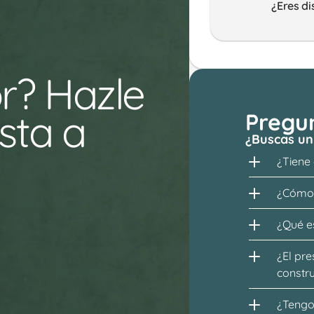
¿Eres di
r? Hazle 
ta a 
Pregu
¿Buscas un
¿Tiene
¿Cómo 
¿Qué es
¿El pre
constr
¿Tengo 