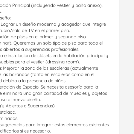
ación Principal (incluyendo vestier y baño anexo), 
.
iseño:
: Lograr un diseño moderno y acogedor que integre 
tudio/sala de TV en el primer piso.
pción de pisos en el primer y segundo piso 
inar). Queremos un solo tipo de piso para todo el 
 abiertos a sugerencias profesionales.
ño e instalación de clósets en la habitación principal y 
uebles para el vestier (dressing room).
a: Mejorar la zona de las escaleras (actualmente 
e las barandas (tanto en escaleras como en el 
 debido a la presencia de niños.
ración de Espacio: Se necesita asesoría para la 
se eliminará una gran cantidad de muebles y objetos 
aso al nuevo diseño.
(y Abiertos a Sugerencias):
nstalada.
rminados.
sugerencias para integrar estos elementos existentes 
ificarlos si es necesario.