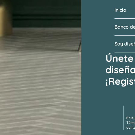
Inicio
Banco de
Soy dis
Únete 
diseñ
¡Regis
Visitar el b
Polít
Térm
cont