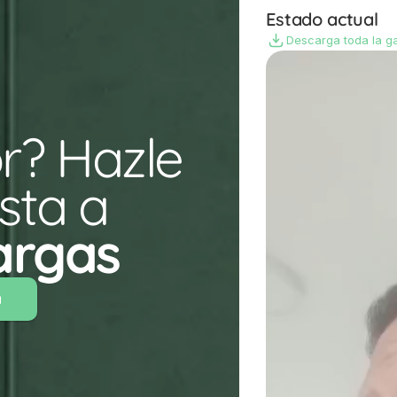
Estado actual
Descarga toda la ga
r? Hazle 
ta a 
argas
a