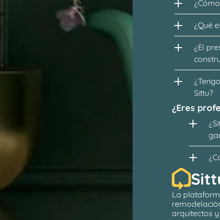
¿Cómo 
¿Qué es
¿El pre
constr
¿Tengo 
Sittu?
¿Eres profe
¿Si
ga
¿C
Sitt
La plataform
remodelació
arquitectos
 