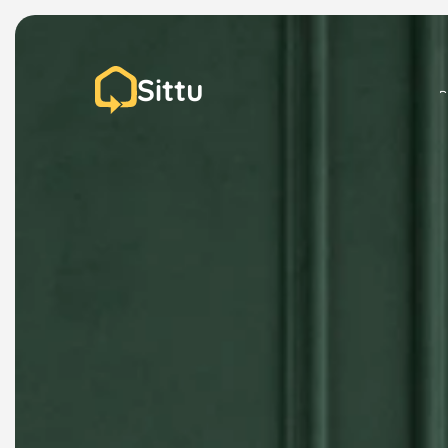
Sittu
P