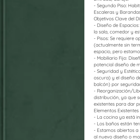
- Segundo Piso: Habit
Escaleras y Barandas
Objetivos Clave del D
- Diseño de Espacios
la sala, comedor y es
- Pisos: Se requiere o
(actualmente sin term
espacio, pero estamos
- Mobiliario Fijo: Dise
potencial diseño de m
- Seguridad y Estétic
oscura) y el diseño d
balcón) por seguridad
- Reorganización/Libe
distribución, ya que 
existentes para dar p
Elementos Existentes 
- La cocina ya está i
- Los baños están te
- Estamos abiertos a 
al nuevo diseño o mod