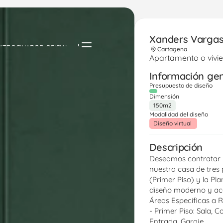
Xanders Varga
ATROCINADOR OFICIAL
Cartagena
Apartamento o vivi
Información ge
Presupuesto de diseño
Dimensión
150m2
Modalidad del diseño
Diseño virtual 
Descripción
Deseamos contratar u
nuestra casa de tres p
(Primer Piso) y la P
diseño moderno y ac
Áreas Específicas a 
- Primer Piso: Sala, 
Entrada, Garaje.