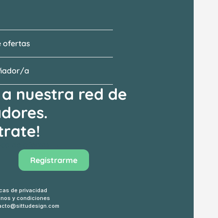
 ofertas
eñador/a
a nuestra red de 
adores.
trate!
anco de ofertas →
Registrarme
icas de privacidad
inos y condiciones
acto@sittudesign.com