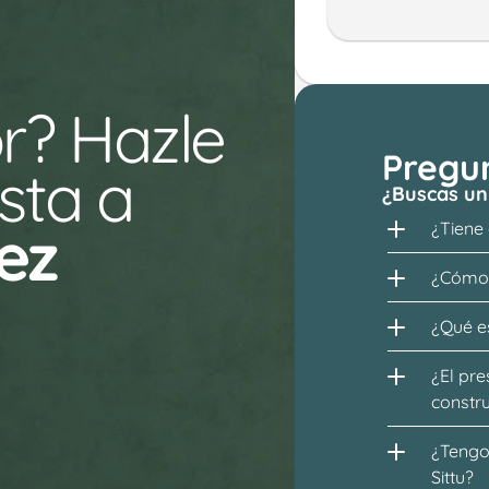
r? Hazle 
Pregu
ta a 
¿Buscas un
ez
¿Tiene
¿Cómo 
¿Qué es
¿El pre
constr
¿Tengo 
Sittu?