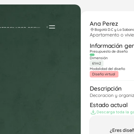
Ana Perez
ATROCINADOR OFICIAL
Bogotá D.C y La Saban
Apartamento o vivi
Información ge
Presupuesto de diseño
Dimensión
61m2
Modalidad del diseño
Diseño virtual 
Descripción
Decoracion y organiz
Estado actual
Descarga toda la ga
¿Eres dise