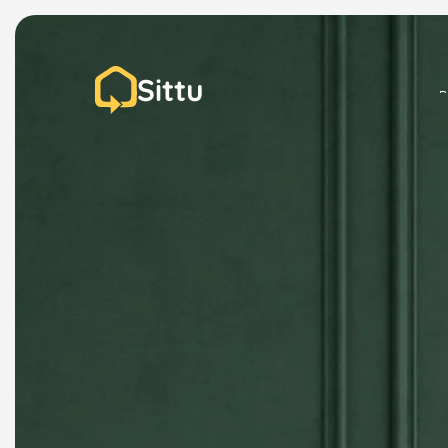
Sittu
P