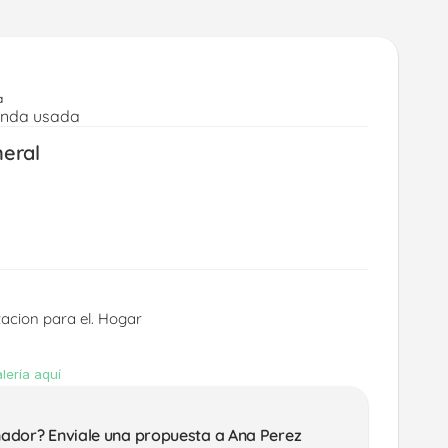
a
enda usada
neral
acion para el. Hogar
lería aquí
ñador? Enviale una propuesta a Ana Perez