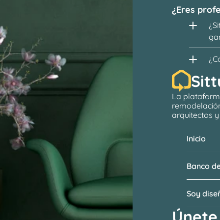
¿Eres profe
¿Si
ga
¿C
Sitt
La plataform
remodelació
arquitectos
 
Inicio
Banco de
Soy dis
Únete 