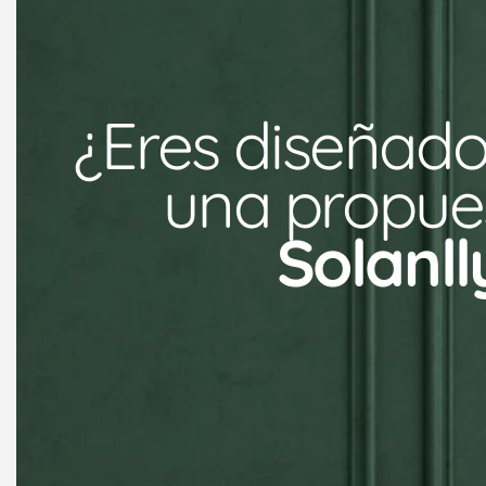
¿Eres diseñado
una propues
Solanll