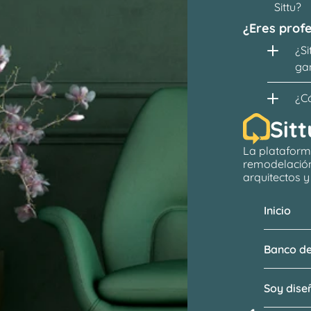
Sittu?
¿Eres profe
¿Si
ga
¿C
Sitt
La plataform
remodelació
arquitectos
 
Inicio
Banco de
Soy dis