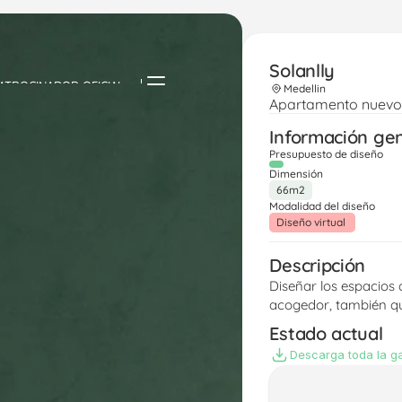
Solanlly 
ATROCINADOR OFICIAL
Medellin
Apartamento nuevo 
Información ge
Presupuesto de diseño
Dimensión
66m2
Modalidad del diseño
Diseño virtual 
Descripción
Diseñar los espacios
acogedor, también qu
Estado actual
Descarga toda la ga