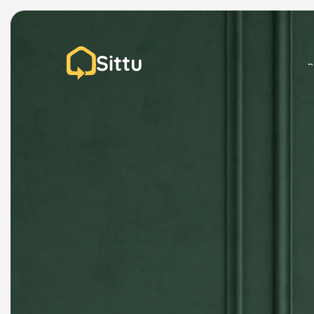
Sittu
P