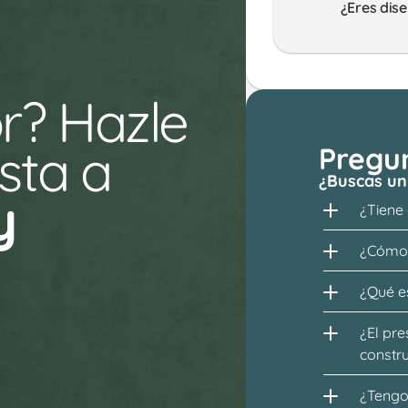
¿Eres dise
r? Hazle 
ta a 
Pregu
¿Buscas un
y 
¿Tiene
¿Cómo 
¿Qué es
¿El pre
constr
¿Tengo 