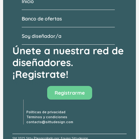
Inicio
Banco de ofertas
Soy diseñador/a
Únete a nuestra red de 
diseñadores.
¡Registrate!
Visitar el banco de ofertas →
Registrarme
Políticas de privacidad
Términos y condiciones
contacto@sittudesign.com
|
SM 
2025 Sittu 
Desarrollado por: Equipo Sittudesign