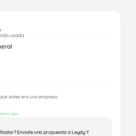
a
enda usada
neral
 qué antes era una empresa 
lería aquí
eñador? Enviale una propuesta a Leydy Y