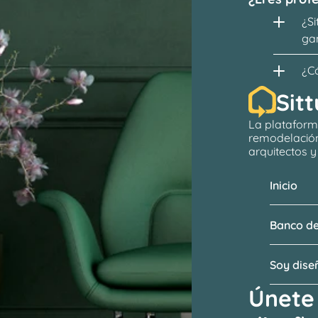
¿Si
ga
¿C
Sitt
La plataform
remodelació
arquitectos
 
Inicio
Banco de
Soy dis
Únete 