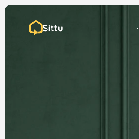
Sittu
P