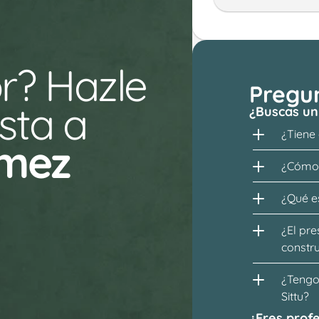
r? Hazle 
Pregu
ta a 
¿Buscas un
¿Tiene
omez
¿Cómo 
¿Qué es
¿El pre
constr
¿Tengo 
Sittu?
¿Eres profe