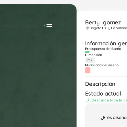
Berty  gomez
ATROCINADOR OFICIAL
Bogotá D.C y La Saban
Información ge
Presupuesto de diseño
Dimensión
m2
Modalidad del diseño
Descripción
Estado actual
Descarga toda la ga
¿Eres diseña