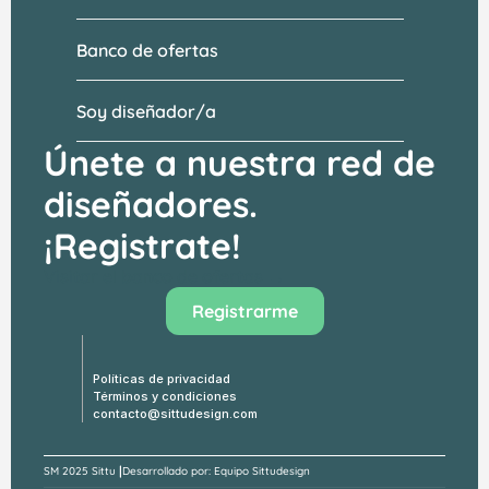
Banco de ofertas
Soy diseñador/a
Únete a nuestra red de 
diseñadores.
¡Registrate!
Visitar el banco de ofertas →
Registrarme
Políticas de privacidad
Términos y condiciones
contacto@sittudesign.com
¿Eres diseñador? Hazle una propuesta a 
Héctor Castro
|
SM 
2025 Sittu 
Desarrollado por: Equipo Sittudesign
Enviar una propuesta