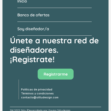
Inicio
Banco de ofertas
Soy diseñador/a
Únete a nuestra red de 
diseñadores.
¡Registrate!
Visitar el banco de ofertas →
Registrarme
Políticas de privacidad
Términos y condiciones
contacto@sittudesign.com
|
SM 
2025 Sittu 
Desarrollado por: Equipo Sittudesign