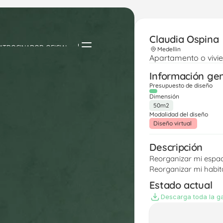
Claudia Ospina 
ATROCINADOR OFICIAL
Medellin
Apartamento o vivi
Información ge
Presupuesto de diseño
Dimensión
50m2
Modalidad del diseño
Diseño virtual 
Descripción
Reorganizar mi espac
Reorganizar mi habit
Estado actual
Descarga toda la ga