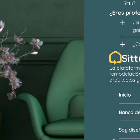
Sittu?
¿Eres profe
¿Si
ga
¿C
Sitt
La plataform
remodelació
arquitectos
 
Inicio
Banco de
Soy dis