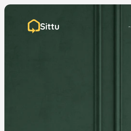
Sittu
P