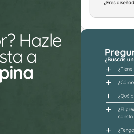
¿Eres diseñad
r? Hazle 
ta a 
Pregu
¿Buscas un
pina 
¿Tiene
¿Cómo 
¿Qué es
¿El pre
constr
¿Tengo 