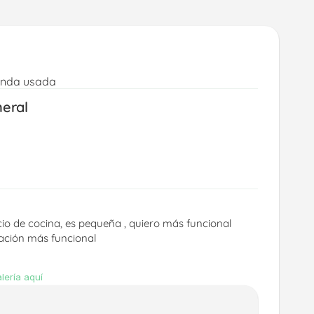
enda usada
neral
io de cocina, es pequeña , quiero más funcional 
ación más funcional 
lería aquí