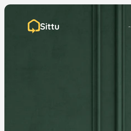
Sittu
P