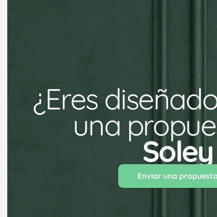
¿Eres diseñado
una propues
Soley
Enviar una propuest