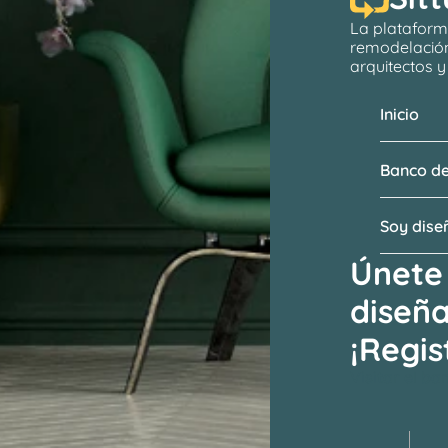
La plataform
remodelació
arquitectos
 
Inicio
Banco de
Soy dis
Únete 
diseñ
¡Regis
Visitar el b