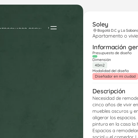
Soley
ATROCINADOR OFICIAL
Bogotá D.C y La Saban
Apartamento o vivi
Información ge
Presupuesto de diseño
Dimensión
40m2
Modalidad del diseño
Diseñador en mi ciudad
Descripción
Necesidad de remodel
cinco años de vivir en 
muebles oscuros y em
aligerar los espacios.
pintura en la casa la
Espacios a remodelar: 
social y el comedor. 