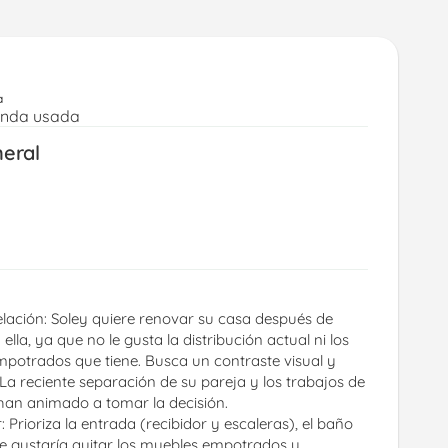
a
enda usada
neral
ación: Soley quiere renovar su casa después de 
ella, ya que no le gusta la distribución actual ni los 
potrados que tiene. Busca un contraste visual y 
 La reciente separación de su pareja y los trabajos de 
 han animado a tomar la decisión.
Prioriza la entrada (recibidor y escaleras), el baño 
Le gustaría quitar los muebles empotrados y 