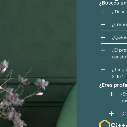
¿Buscas un
¿Tiene
¿Cómo 
¿Qué es
¿El pre
constr
¿Tengo 
Sittu?
¿Eres profe
¿Si
ga
¿C
Sitt