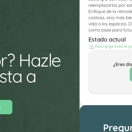
reemplazarlos por est
Enfoque de la remode
costosa, sino más bie
vida a los espacios. 
como base para futu
Estado actual
Descarga toda la ga
r? Hazle 
¿Eres di
ta a 
a
Pregu